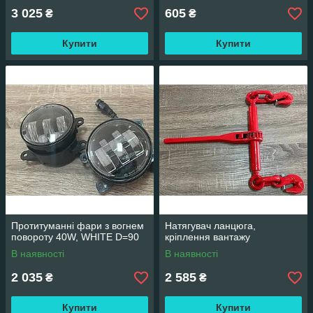
3 025
605
₴
₴
Купити
Купити
Протитуманні фари з вогнем
Натягувач ланцюга,
повороту 40W, WHITE D=90
кріплення вантажу
В наявності
В наявності
2 035
2 585
₴
₴
Купити
Купити