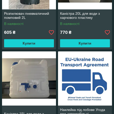
Розпилювач пневматичний
Каністра 20L для води з
помповий 2L
харчового пластику
В наявності
В наявності
605
770
₴
₴
Купити
Купити
Наклейка під лобове Угода
Каністра 15L для води з
про автомобільні