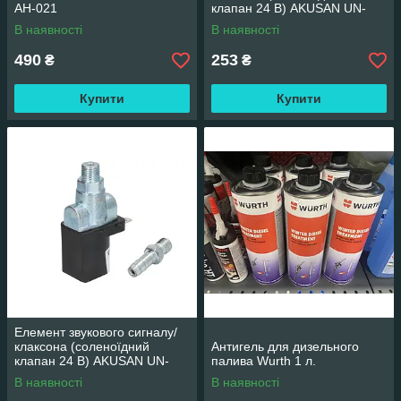
AH-021
клапан 24 В) AKUSAN UN-
AH-030
В наявності
В наявності
490
253
₴
₴
Купити
Купити
Елемент звукового сигналу/
клаксона (соленоїдний
Антигель для дизельного
клапан 24 В) AKUSAN UN-
палива Wurth 1 л.
AH-028
В наявності
В наявності