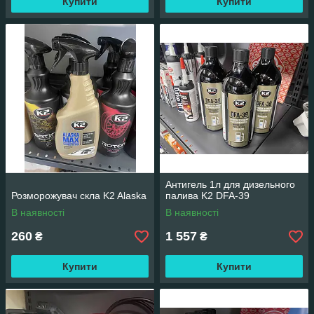
Купити
Купити
Антигель 1л для дизельного
Розморожувач скла K2 Alaska
палива K2 DFA-39
В наявності
В наявності
260
1 557
₴
₴
Купити
Купити