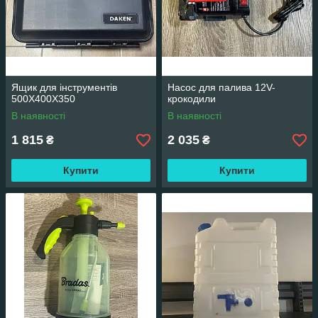
Ящик для інструментів
Насос для палива 12V-
500X400X350
крокодили
В наявності
В наявності
1 815
2 035
₴
₴
Купити
Купити