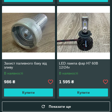
Захист паливного баку від
LED лампа фар H7 60B
зливу
12/24v
В наявності
В наявності
986
1 595
₴
₴
Купити
Купити
Показати ще