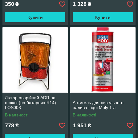
350
1 328
₴
₴
Купити
Купити
Ліхтар аварійний ADR на
ніжках (на батареях R14)
Антигель для дизельного
LOS003
палива Liqui Moly 1 л.
В наявності
В наявності
778
1 951
₴
₴