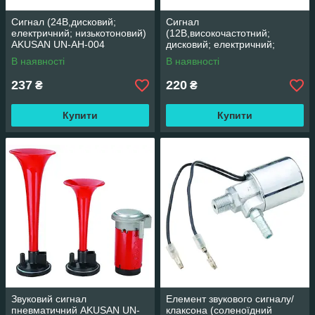
Сигнал (24В,дисковий;
Сигнал
електричний; низькотоновий)
(12В,високочастотний;
AKUSAN UN-AH-004
дисковий; електричний;
універсальні) AKUSAN UN-
В наявності
В наявності
AH-003
237
220
₴
₴
Купити
Купити
Звуковий сигнал
Елемент звукового сигналу/
пневматичний AKUSAN UN-
клаксона (соленоїдний