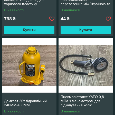
харчового пластику
перевезення між Україною та
Європою (5x5см)
В наявності
В наявності
798
44
₴
₴
Купити
Купити
Пневмопістолет YATO 0,8
Домкрат 20т гідравлічний
МПа з манометром для
240MM/450MM
підкачування коліс
В наявності
В наявності