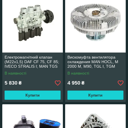
Електромагнітний клапан
Вискомуфта вентилятора
(M22x1,5) DAF CF 75, CF 85;
охлаждения MAN HOCL, M
IVECO STRALIS I; MAN TGS
2000 M, M90, TGL I, TGM
I, TGX PNEUMATICS PN-
THERMOTEC D5MA002TT
В наявності
В наявності
10153
5 830
4 950
₴
₴
Купити
Купити