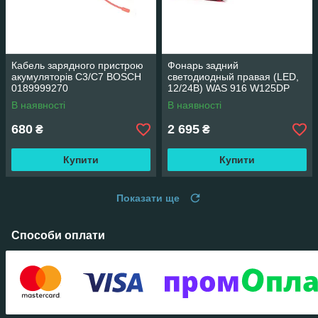
Кабель зарядного пристрою
Фонарь задний
акумуляторів С3/С7 BOSCH
светодиодный правая (LED,
0189999270
12/24В) WAS 916 W125DP
В наявності
В наявності
680
2 695
₴
₴
Купити
Купити
Показати ще
Способи оплати