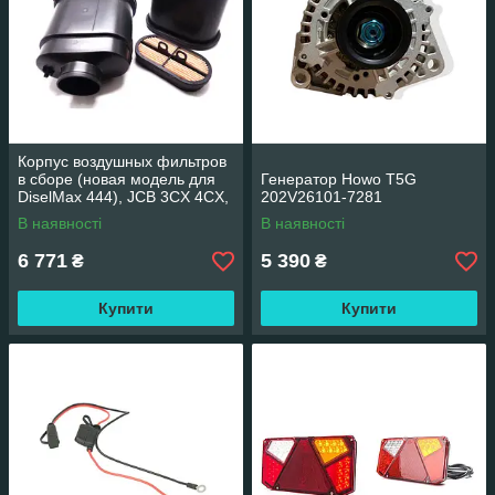
Корпус воздушных фильтров
в сборе (новая модель для
Генератор Howo T5G
DiselMax 444), JCB 3CX 4CX,
202V26101-7281
JCB 32/925684
В наявності
В наявності
6 771
5 390
₴
₴
Купити
Купити