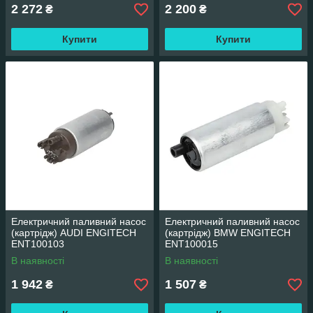
ENT100020
2 272
2 200
₴
₴
Купити
Купити
Електричний паливний насос
Електричний паливний насос
(картрідж) AUDI ENGITECH
(картрідж) BMW ENGITECH
ENT100103
ENT100015
В наявності
В наявності
1 942
1 507
₴
₴