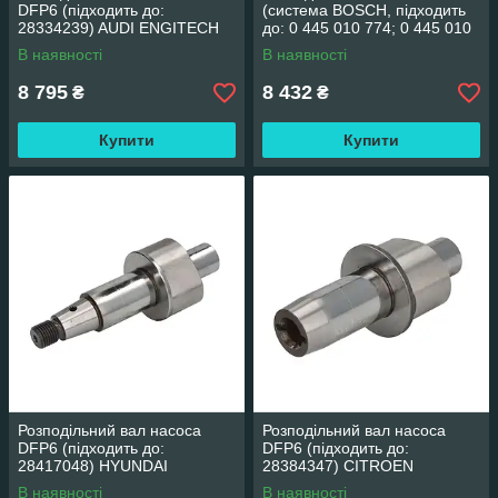
DFP6 (підходить до:
(система BOSCH, підходить
28334239) AUDI ENGITECH
до: 0 445 010 774; 0 445 010
ENT230118
775) BMW 1 (F40), 2 (F45), 2
В наявності
В наявності
(G42, G87),
8 795
8 432
₴
₴
Купити
Купити
Розподільний вал насоса
Розподільний вал насоса
DFP6 (підходить до:
DFP6 (підходить до:
28417048) HYUNDAI
28384347) CITROEN
ENGITECH ENT230147
ENGITECH ENT230120
В наявності
В наявності