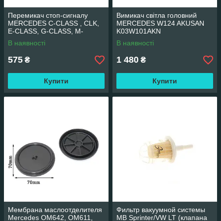
Перемикач стоп-сигналу
Вимикач світла головний
MERCEDES C-CLASS , CLK,
MERCEDES W124 AKUSAN
E-CLASS, G-CLASS, M-
K03W101AKN
CLASS, S-CLASS, SPRINTER
В наявності
В наявності
FE36124
575
1 480
₴
₴
Купити
Купити
Мембрана маслоотделителя
Фильтр вакуумной системы
Mercedes OM642, OM611,
MB Sprinter/VW LT (клапана