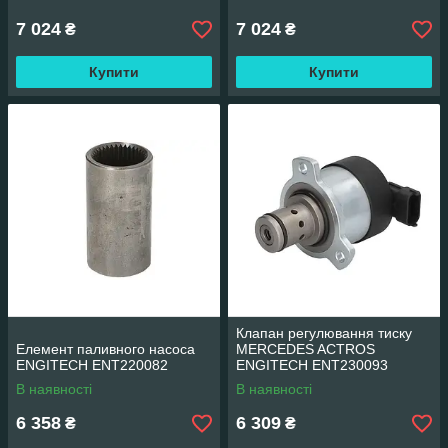
7 024
7 024
₴
₴
Купити
Купити
Клапан регулювання тиску
Елемент паливного насоса
MERCEDES ACTROS
ENGITECH ENT220082
ENGITECH ENT230093
В наявності
В наявності
6 358
6 309
₴
₴