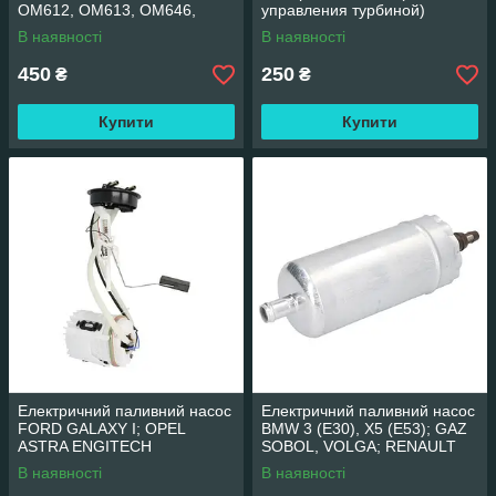
OM612, OM613, OM646,
управления турбиной)
OM668 Диаметр мембраны
TRUCKTEC 02.13.082
В наявності
В наявності
70мм A6420101891
450
250
₴
₴
Купити
Купити
Електричний паливний насос
Електричний паливний насос
FORD GALAXY I; OPEL
BMW 3 (E30), X5 (E53); GAZ
ASTRA ENGITECH
SOBOL, VOLGA; RENAULT
ENT100062
ESPACE III, KANGOO,
В наявності
В наявності
KANGOO ENGITECH