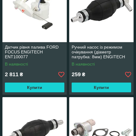
Датчик рівня палива FORD
Ручний насос із режимом
FOCUS ENGITECH
очікування (діаметр
ENT100077
патрубка: 8мм) ENGITECH
ENT120026/1
В наявності
В наявності
2 811
259
₴
₴
Купити
Купити