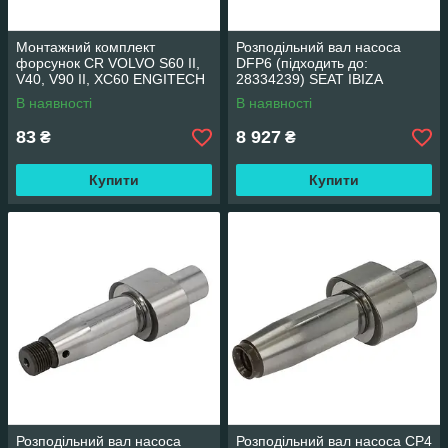
Монтажний комплект
Розподільний вал насоса
форсунок CR VOLVO S60 II,
DFP6 (підходить до:
V40, V90 II, XC60 ENGITECH
28334239) SEAT IBIZA
ENT250859
ENGITECH ENT230119
В наявності
В наявності
83
8 927
₴
₴
Купити
Купити
Розподільний вал насоса
Розподільний вал насоса CP4