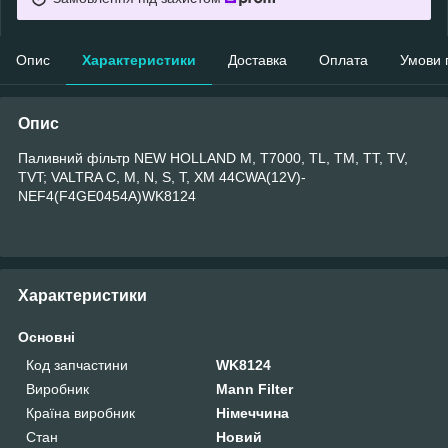
Опис
Характеристики
Доставка
Оплата
Умови 
Опис
Паливний фільтр NEW HOLLAND M, T7000, TL, TM, TT, TV,
TVT; VALTRA C, M, N, S, T, XM 44CWA(12V)-
NEF4(F4GE0454A)WK8124
Характеристики
Основні
Код запчастини
WK8124
Виробник
Mann Filter
Країна виробник
Німеччина
Стан
Новий