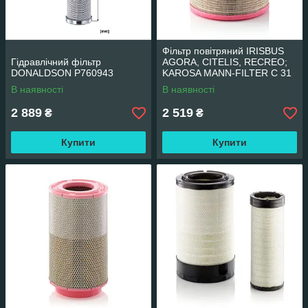
Фільтр повітряний IRISBUS
Гідравлічний фільтр
AGORA, CITELIS, RECREO;
DONALDSON P760943
KAROSA MANN-FILTER C 31
980
В наявності
В наявності
2 889
2 519
₴
₴
Купити
Купити