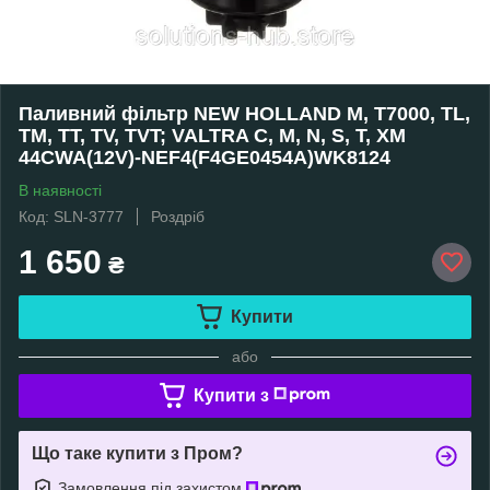
Паливний фільтр NEW HOLLAND M, T7000, TL,
TM, TT, TV, TVT; VALTRA C, M, N, S, T, XM
44CWA(12V)-NEF4(F4GE0454A)WK8124
В наявності
Код: SLN-3777
Роздріб
1 650
₴
Купити
або
Купити з
Що таке купити з Пром?
Замовлення під захистом