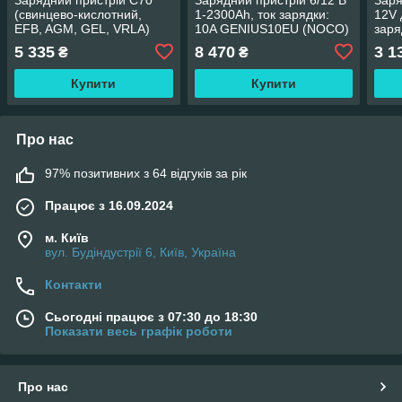
(свинцево-кислотний,
1-2300Ah, ток зарядки:
12V 
EFB, AGM, GEL, VRLA)
10A GENIUS10EU (NOCO)
заря
12V / 24V, 5A / 10A, 14Ah-
AGM
5 335
8 470
3 1
₴
₴
300
PCH
Купити
Купити
Про нас
97% позитивних з 64 відгуків за рік
Працює з 16.09.2024
м. Київ
вул. Будіндустрії 6, Київ, Україна
Контакти
Сьогодні працює з 07:30 до 18:30
Показати весь графік роботи
Про нас