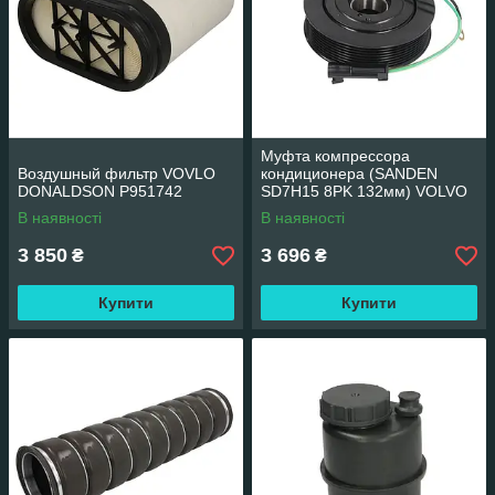
Муфта компрессора
Воздушный фильтр VOVLO
кондиционера (SANDEN
DONALDSON P951742
SD7H15 8PK 132мм) VOLVO
FH THERMOTEC KTT040053
В наявності
В наявності
3 850
3 696
₴
₴
Купити
Купити