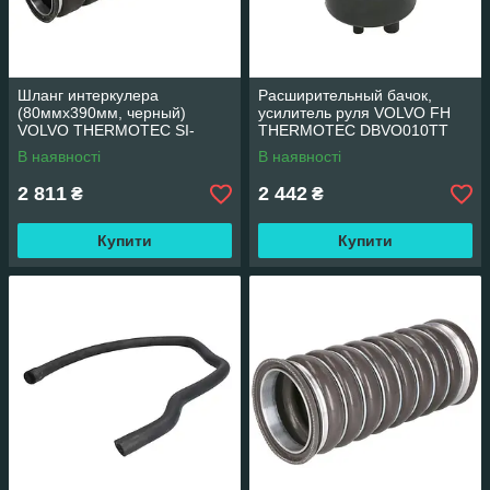
Шланг интеркулера
Расширительный бачок,
(80ммx390мм, черный)
усилитель руля VOLVO FH
VOLVO THERMOTEC SI-
THERMOTEC DBVO010TT
VO45
В наявності
В наявності
2 811
2 442
₴
₴
Купити
Купити