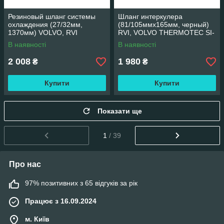
Резиновый шланг системы
Шланг интеркулера
охлаждения (27/32мм,
(81/105ммx165мм, черный)
1370мм) VOLVO, RVI
RVI, VOLVO THERMOTEC SI-
THERMOTEC SI-VO52
VO62
В наявності
В наявності
2 008
1 980
₴
₴
Купити
Купити
Показати ще
1
/ 39
Про нас
97% позитивних з 65 відгуків за рік
Працює з 16.09.2024
м. Київ