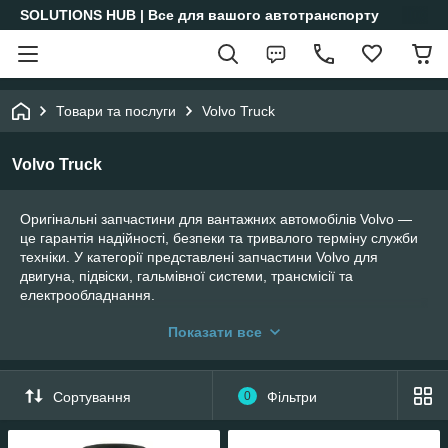
SOLUTIONS HUB | Все для вашого автотранспорту
Товари та послуги
Volvo Truck
Volvo Truck
Оригінальні запчастини для вантажних автомобілів Volvo —
це гарантія надійності, безпеки та тривалого терміну служби
техніки. У категорії представлені запчастини Volvo для
двигуна, підвіски, гальмівної системи, трансмісії та
електрообладнання.
Асортимент включає оригінальні та перевірені комплектуючі,
Показати все
що повністю відповідають стандартам виробника. Більшість
запчастин Volvo доступна у наявності, інші — з швидкою
доставкою. Оперативний підбір і логістика дозволяють
Сортування
0
Фільтри
скоротити простої вантажного транспорту та забезпечити
його стабільну роботу.