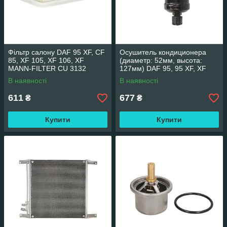
Фільтр салону DAF 95 XF, CF
Осушитель кондиционера
85, XF 105, XF 106, XF
(диаметр: 52мм, высота:
MANN-FILTER CU 3132
127мм) DAF 95, 95 XF, XF
105 THERMOTEC KTT120013
В наявності
В наявності
611
677
₴
₴
Купити
Купити