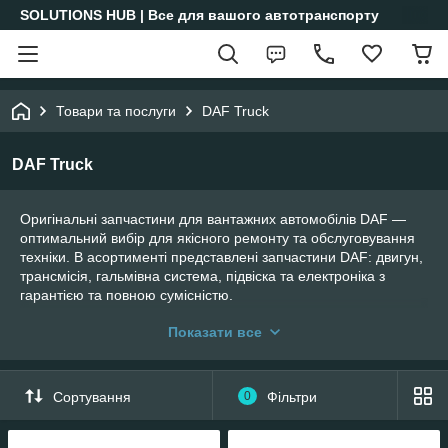
SOLUTIONS HUB | Все для вашого автотранспорту
Товари та послуги
DAF Truck
DAF Truck
Оригінальні запчастини для вантажних автомобілів DAF —
оптимальний вибір для якісного ремонту та обслуговування
техніки. В асортименті представлені запчастини DAF: двигун,
трансмісія, гальмівна система, підвіска та електроніка з
гарантією та повною сумісністю.
Ми пропонуємо лише перевірені комплектуючі, що
Показати все
відповідають OEM-стандартам. Більшість запчастин DAF
завжди у наявності на складі, що дозволяє швидко закривати
потреби бізнесу. Оперативна доставка та точний підбір
Сортування
0
Фільтри
допомагають скоротити час простою вантажних автомобілів і
забезпечити їх безперебійну експлуатацію.