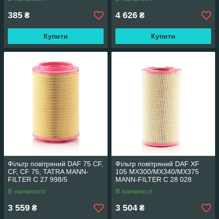
385
4 626
₴
₴
Купити
Купити
Фільтр повітряний DAF 75 CF,
Фільтр повітряний DAF XF
CF, CF 75; TATRA MANN-
105 MX300/MX340/MX375
FILTER C 27 998/5
MANN-FILTER C 28 028
В наявності
В наявності
3 559
3 504
₴
₴