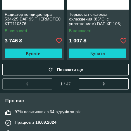
Радиатор кондиционера
Термостат системы
534x25 DAF 95 THERMOTEC
охлаждения (85°C, с
KTT110376
уплотнением) DAF XF 106;
JOHN DEERE THERMOTEC
В наявності
В наявності
D2DA007TT
3 746
1 007
₴
₴
Купити
Купити
Показати ще
1
/ 47
Про нас
97% позитивних з 64 відгуків за рік
Працює з 16.09.2024