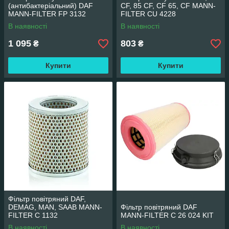
(антибактеріальний) DAF
CF, 85 CF, CF 65, CF MANN-
MANN-FILTER FP 3132
FILTER CU 4228
В наявності
В наявності
1 095
803
₴
₴
Купити
Купити
Фільтр повітряний DAF,
DEMAG, MAN, SAAB MANN-
Фільтр повітряний DAF
FILTER C 1132
MANN-FILTER C 26 024 KIT
В наявності
В наявності