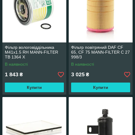
Фільтр вологовіддільника
Фільтр повітряний DAF CF
M41x1.5 RH MANN-FILTER
65, CF 75 MANN-FILTER C 27
TB 1364 X
998/3
В наявності
В наявності
1 843
3 025
₴
₴
Купити
Купити