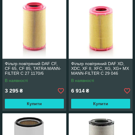
Фільтр повітряний DAF CF,
Фільтр повітряний DAF XD,
CF 65, CF 85; TATRA MANN-
XDC, XF II, XFC, XG, XG+ MX
FILTER C 27 1170/6
MANN-FILTER C 29 046
В наявності
В наявності
3 295
6 914
₴
₴
Купити
Купити