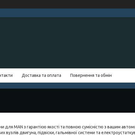
нтакти
Доставка та оплата
Повернення та обмін
ни для MAN з гарантією якості та повною сумісністю з вашим автомо
их вузлів двигуна, підвіски, гальмівної системи та електроустатку