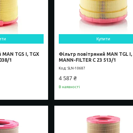
ити
Купити
 MAN TGS I, TGX
Фільтр повітряний MAN TGL I
038/1
MANN-FILTER C 23 513/1
SLN-10687
4 587 ₴
В наявності