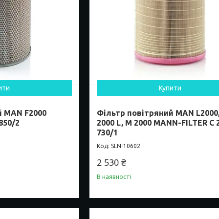
ити
Купити
й MAN F2000
Фільтр повітряний MAN L2000
850/2
2000 L, M 2000 MANN-FILTER C 
730/1
SLN-10602
2 530 ₴
В наявності