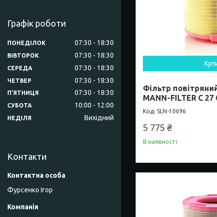
Графік роботи
07:30
18:30
ПОНЕДІЛОК
07:30
18:30
ВІВТОРОК
Куп
07:30
18:30
СЕРЕДА
07:30
18:30
ЧЕТВЕР
Фільтр повітряний
07:30
18:30
ПʼЯТНИЦЯ
MANN-FILTER C 27 
10:00
12:00
СУБОТА
SLN-10696
Вихідний
НЕДІЛЯ
5 775 ₴
В наявності
Контакти
Фурсенко Ігор