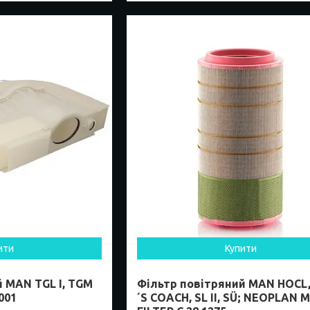
ити
Купити
 MAN TGL I, TGM
Фільтр повітряний MAN HOCL,
001
´S COACH, SL II, SÜ; NEOPLAN