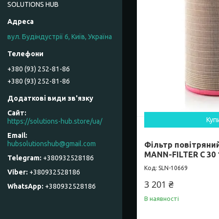
SOLUTIONS HUB
вул. Будіндустрії 6, Київ, Україна
+380 (93) 252-81-86
+380 (93) 252-81-86
Куп
https://solutions-hub.store/ua/
hubsolutionshub@gmail.com
Фільтр повітряни
MANN-FILTER C 30 
+380932528186
SLN-10669
+380932528186
3 201 ₴
+380932528186
В наявності