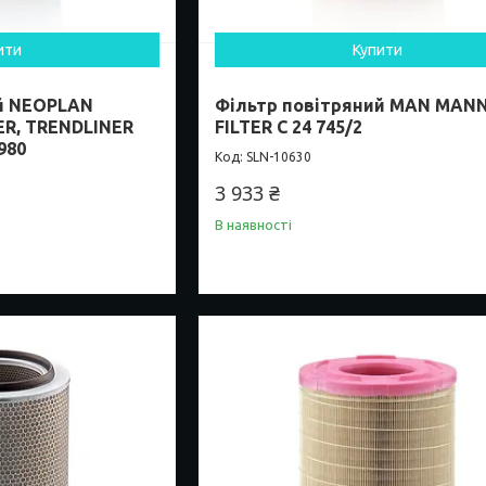
ити
Купити
й NEOPLAN
Фільтр повітряний MAN MAN
ER, TRENDLINER
FILTER C 24 745/2
980
SLN-10630
3 933 ₴
В наявності