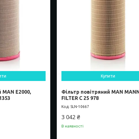
ити
Купити
й MAN E2000,
Фільтр повітряний MAN MAN
1353
FILTER C 25 978
SLN-10667
3 042 ₴
В наявності