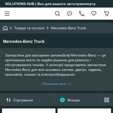
SOLUTIONS HUB | Все для вашого автотранспорту
Товари та послуги
Mercedes-Benz Truck
Mercedes-Benz Truck
Запчастини для вантажних автомобілів Mercedes-Benz — це
оригінальна якість та надійні рішення для ремонту і
обслуговування техніки. У категорії представлені запчастини
Mercedes-Benz для всіх основних систем: двигун, підвіска,
трансмісія, гальма та електрообладнання.
Ми пропонуємо комплектуючі, що відповідають стандартам
Показати все
виробника, з гарантією та повною сумісністю. Більшість
позицій завжди у наявності, що дозволяє швидко закривати
потреби клієнтів. Швидка доставка та професійний підбір
Сортування
0
Фільтри
допомагають мінімізувати простої техніки та зберегти
ефективність бізнесу.