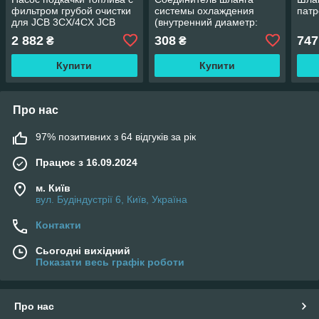
фильтром грубой очистки
системы охлаждения
патр
для JCB 3CX/4CX JCB
(внутренний диаметр:
32/925914
54мм) THERMOTEC
2 882
308
747
₴
₴
DWUN014TT
Купити
Купити
Про нас
97% позитивних з 64 відгуків за рік
Працює з 16.09.2024
м. Київ
вул. Будіндустрії 6, Київ, Україна
Контакти
Сьогодні вихідний
Показати весь графік роботи
Про нас