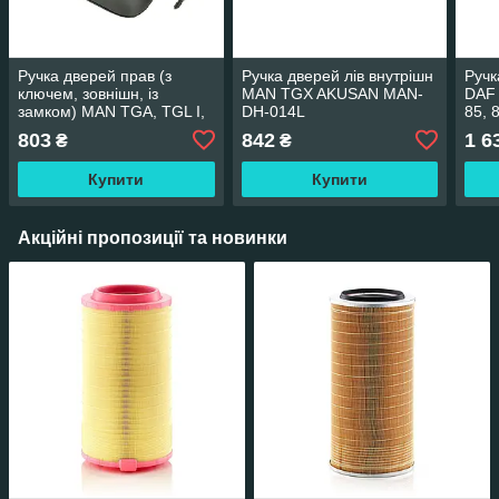
Ручка дверей прав (з
Ручка дверей лів внутрішн
Ручк
ключем, зовнішн, із
MAN TGX AKUSAN MAN-
DAF 
замком) MAN TGA, TGL I,
DH-014L
85, 
TGM I, TGS I, TGX
DR-
803
842
1 6
₴
₴
AKUSAN MAN-DH-003R
Купити
Купити
Акційні пропозиції та новинки