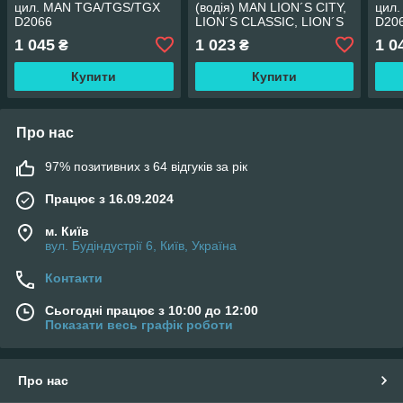
цил. MAN TGA/TGS/TGX
(водія) MAN LION´S CITY,
цил
D2066
LION´S CLASSIC, LION´S
D20
COACH, LION´S STAR,
1 045
1 023
1 0
₴
₴
TGA, TGL I, TGM I, TGS I,
TGX AKUSAN
Купити
Купити
Про нас
97% позитивних з 64 відгуків за рік
Працює з 16.09.2024
м. Київ
вул. Будіндустрії 6, Київ, Україна
Контакти
Сьогодні працює з 10:00 до 12:00
Показати весь графік роботи
Про нас