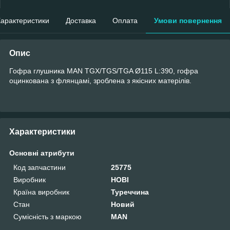
арактеристики
Доставка
Оплата
Умови повернення
Опис
Гофра глушника MAN TGX/TGS/TGA Ø115 L:390, гофра
оцинкована з флянцамі, зроблена з якісних матерілів.
Характеристики
Основні атрибути
Код запчастини
25775
Виробник
HOBI
Країна виробник
Туреччина
Стан
Новий
Сумісність з маркою
MAN