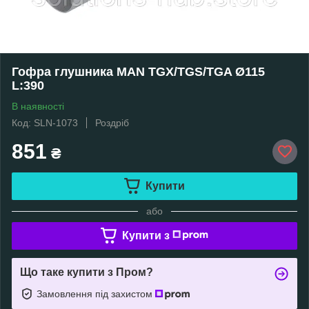
Гофра глушника MAN TGX/TGS/TGA Ø115
L:390
В наявності
Код: SLN-1073
Роздріб
851
₴
Купити
або
Купити з
Що таке купити з Пром?
Замовлення під захистом