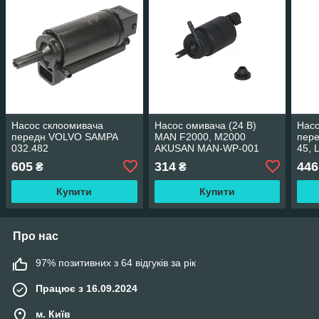
Насос склоомивача
Насос омивача (24 В)
Насо
передн VOLVO SAMPA
MAN F2000, M2000
пере
032.482
AKUSAN MAN-WP-001
45, 
MAG
605
314
446
₴
₴
AKU
Купити
Купити
Про нас
97% позитивних з 64 відгуків за рік
Працює з 16.09.2024
м. Київ