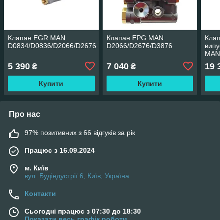
Клапан EGR MAN
Клапан EPG MAN
Клап
D0834/D0836/D2066/D2676
D2066/D2676/D3876
випу
MAN
(D20
5 390
7 040
19 
₴
₴
Купити
Купити
Про нас
97% позитивних з 66 відгуків за рік
Працює з 16.09.2024
м. Київ
вул. Будіндустрії 6, Київ, Україна
Контакти
Сьогодні працює з 07:30 до 18:30
Показати весь графік роботи