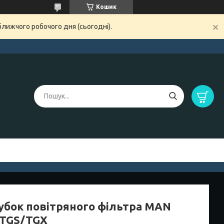
Кошик
ближчого робочого дня (сьогодні).
убок повітряного фільтра MAN
TGS/TGX