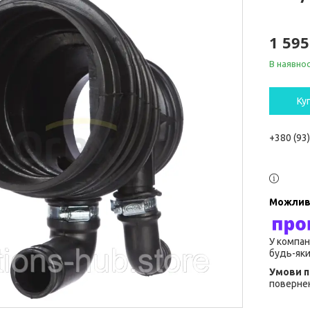
1 595
В наявнос
Ку
+380 (93
У компан
будь-яки
повернен