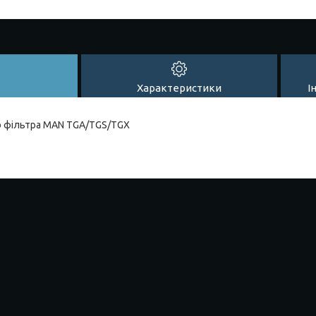
Характеристики
І
о фільтра MAN TGA/TGS/TGX