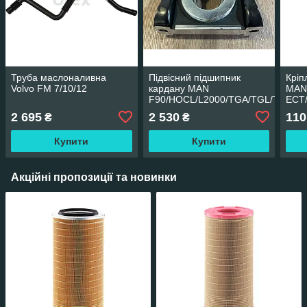
Труба маслоналивна
Підвісний підшипник
Кріп
Volvo FM 7/10/12
кардану MAN
MA
F90/HOCL/L2000/TGA/TGL/TGM/T
ECT
2 695
2 530
110
₴
₴
Купити
Купити
Акційні пропозиції та новинки