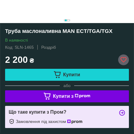
Труба маслоналивна MAN ECT/TGA/TGX
В наявності
Код: SLN-1465
Роздріб
2 200
₴
Купити
або
Купити з
Що таке купити з Пром?
Замовлення під захистом