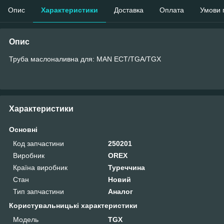
Опис
Характеристики
Доставка
Оплата
Умови 
Опис
Труба маслоналивна для: MAN ECT/TGA/TGX
Характеристики
Основні
Код запчастини
250201
Виробник
OREX
Країна виробник
Туреччина
Стан
Новий
Тип запчастини
Аналог
Користувальницькі характеристики
Мoдель
TGX