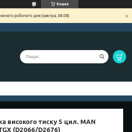
Кошик
жчого робочого дня (завтра, 08.08).
ка високого тиску 5 цил. MAN
TGX (D2066/D2676)