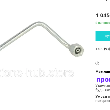
1 045
В наявнос
Ку
+380 (93
У компан
будь-яки
повернен