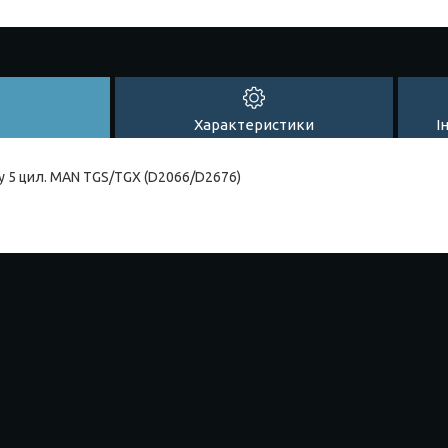
Характеристики
І
у 5 цил. MAN TGS/TGX (D2066/D2676)