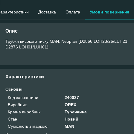
арактеристики
Доставка
Оплата
Умови повернення
Опис
Трубки високого тиску MAN, Neoplan (D2866 LOH23/26/LUH21,
D2876 LOH01/LUH01)
Характеристики
Основні
Код запчастини
240027
Виробник
OREX
Країна виробник
Туреччина
Стан
Новий
Сумісність з маркою
MAN