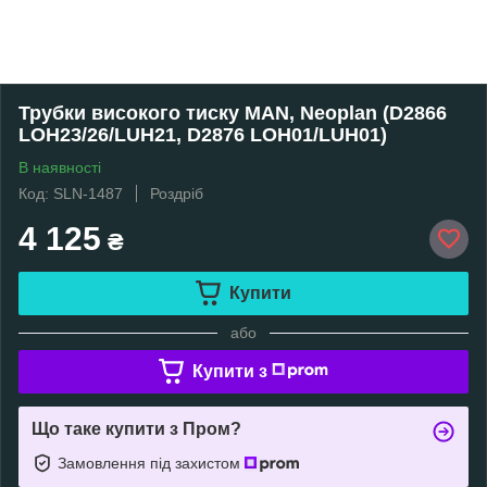
Трубки високого тиску MAN, Neoplan (D2866
LOH23/26/LUH21, D2876 LOH01/LUH01)
В наявності
Код: SLN-1487
Роздріб
4 125
₴
Купити
або
Купити з
Що таке купити з Пром?
Замовлення під захистом