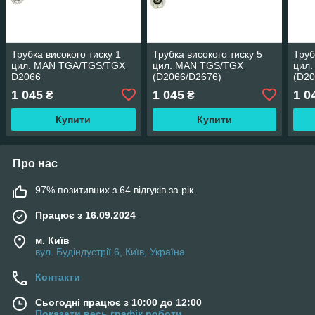
Трубка високого тиску 1
Трубка високого тиску 5
Труб
цил. MAN TGA/TGS/TGX
цил. MAN TGS/TGX
цил
D2066
(D2066/D2676)
(D20
1 045
1 045
1 0
₴
₴
Купити
Купити
Про нас
97% позитивних з 64 відгуків за рік
Працює з 16.09.2024
м. Київ
вул. Будіндустрії 6, Київ, Україна
Контакти
Сьогодні працює з 10:00 до 12:00
Показати весь графік роботи