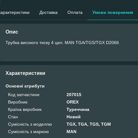
арактеристики
Доставка
Оплата
Умови повернення
Опис
Трубка високого тиску 4 цил. MAN TGA/TGS/TGX D2066
Характеристики
Основні атрибути
Код запчастини
207015
Виробник
OREX
Країна виробник
Туреччина
Стан
Новий
Сумісність з моделлю
TGX, TGA, TGS, TGM
Сумісність з маркою
MAN