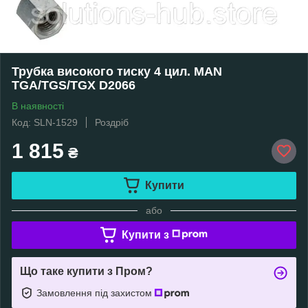
Трубка високого тиску 4 цил. MAN
TGA/TGS/TGX D2066
В наявності
Код: SLN-1529
Роздріб
1 815
₴
Купити
або
Купити з
Що таке купити з Пром?
Замовлення під захистом