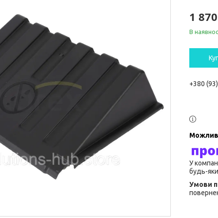
1 870
В наявнос
Ку
+380 (93
У компан
будь-яки
повернен