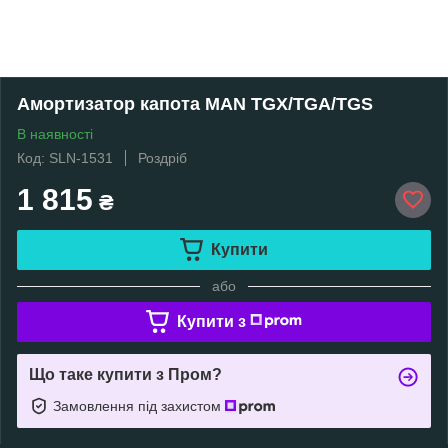
Амортизатор капота MAN TGX/TGA/TGS
В наявності
Код: SLN-1531
Роздріб
1 815
₴
Купити
або
Купити з
Що таке купити з Пром?
Замовлення під захистом