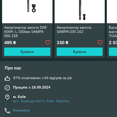
Амортизатор капота DAF
Амортизатор капота
Бага
600Н, L-330мм SAMPA
SAMPA 030.162
магн
050.158
TGA
495
330
2 0
₴
₴
Купити
Купити
Про нас
97% позитивних з 64 відгуків за рік
Працює з 16.09.2024
м. Київ
вул. Будіндустрії 6, Київ, Україна
Контакти