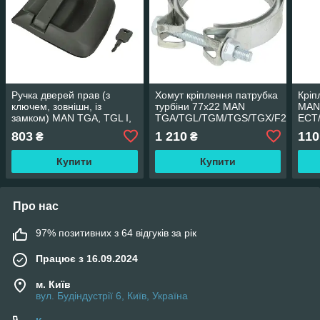
Ручка дверей прав (з
Хомут кріплення патрубка
Кріп
ключем, зовнішн, із
турбіни 77x22 MAN
MA
замком) MAN TGA, TGL I,
TGA/TGL/TGM/TGS/TGX/F200
ECT
TGM I, TGS I, TGX
803
1 210
110
₴
₴
AKUSAN MAN-DH-003R
Купити
Купити
Про нас
97% позитивних з 64 відгуків за рік
Працює з 16.09.2024
м. Київ
вул. Будіндустрії 6, Київ, Україна