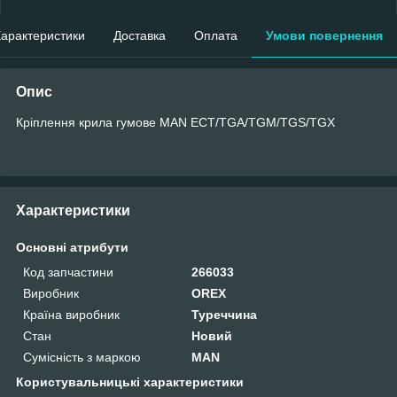
арактеристики
Доставка
Оплата
Умови повернення
Опис
Кріплення крила гумове MAN ECT/TGA/TGM/TGS/TGX
Характеристики
Основні атрибути
Код запчастини
266033
Виробник
OREX
Країна виробник
Туреччина
Стан
Новий
Сумісність з маркою
MAN
Користувальницькі характеристики