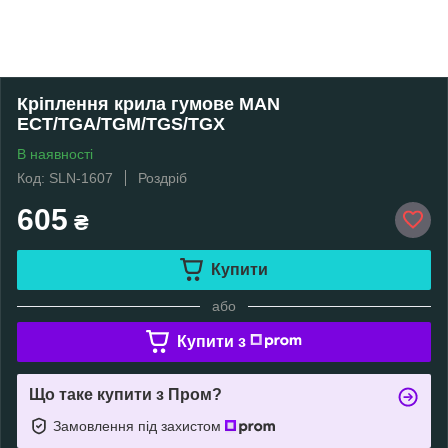
Кріплення крила гумове MAN
ECT/TGA/TGM/TGS/TGX
В наявності
Код: SLN-1607
Роздріб
605
₴
Купити
або
Купити з
Що таке купити з Пром?
Замовлення під захистом