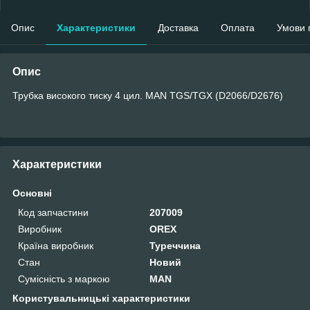
Опис
Характеристики
Доставка
Оплата
Умови 
Опис
Трубка високого тиску 4 цил. MAN TGS/TGX (D2066/D2676)
Характеристики
Основні
Код запчастини
207009
Виробник
OREX
Країна виробник
Туреччина
Стан
Новий
Сумісність з маркою
MAN
Користувальницькі характеристики