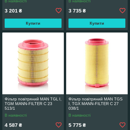
В наявності
В наявності
3 201
3 735
₴
₴
Купити
Купити
Фільтр повітряний MAN TGL I,
Фільтр повітряний MAN TGS
TGM MANN-FILTER C 23
I, TGX MANN-FILTER C 27
513/1
038/1
В наявності
В наявності
4 587
5 775
₴
₴