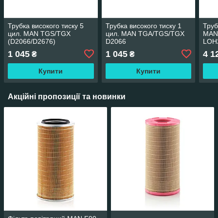
Трубка високого тиску 5
Трубка високого тиску 1
Труб
цил. MAN TGS/TGX
цил. MAN TGA/TGS/TGX
MAN,
(D2066/D2676)
D2066
LOH
LOH
1 045
1 045
4 1
₴
₴
Купити
Купити
Акційні пропозиції та новинки