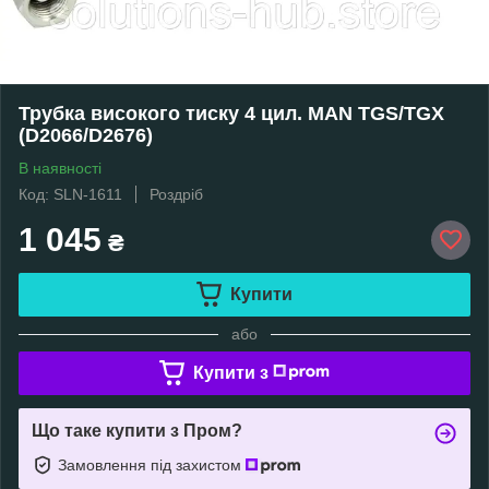
Трубка високого тиску 4 цил. MAN TGS/TGX
(D2066/D2676)
В наявності
Код: SLN-1611
Роздріб
1 045
₴
Купити
або
Купити з
Що таке купити з Пром?
Замовлення під захистом