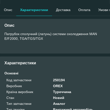
Опис
Характеристики
Доставка
Оплата
Умови 
Опис
Патрубок сполучний (латунь) системи охолодження MAN
E/F2000, TGA/TGS/TGX
Характеристики
Основні
Код запчастини
250194
Виробник
OREX
Країна виробник
Туреччина
Стан
Новий
Тип запчастини
Аналог
Тип техніки
Вантажний автомобіль