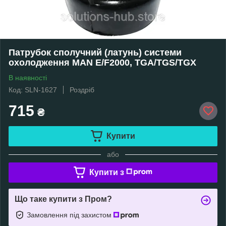
Патрубок сполучний (латунь) системи
охолодження MAN E/F2000, TGA/TGS/TGX
В наявності
Код: SLN-1627
Роздріб
715
₴
Купити
або
Купити з
Що таке купити з Пром?
Замовлення під захистом