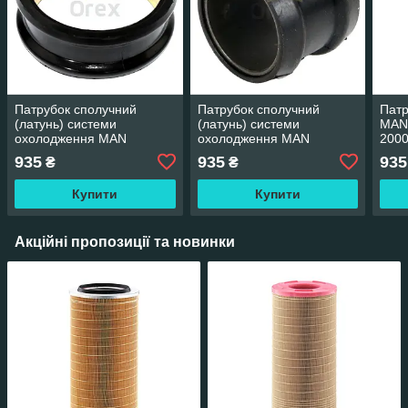
Патрубок сполучний
Патрубок сполучний
Патр
(латунь) системи
(латунь) системи
MAN
охолодження MAN
охолодження MAN
200
E/F2000, TGA/TGS/TGX
E/F2000, TGA/TGS/TGX
935
935
935
₴
₴
Купити
Купити
Акційні пропозиції та новинки