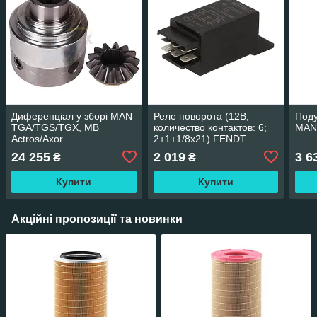
Диференціал у зборі MAN
Реле поворота (12В;
Поду
TGA/TGS/TGX, MB
количество контактов: 6;
MAN 
Actros/Axor
2+1+1/8x21) FENDT
(6x4/6x6/8x4/8x6/8x8)
HERTH+BUSS 75605146
24 255
2 019
3 6
₴
₴
Купити
Купити
Акційні пропозиції та новинки