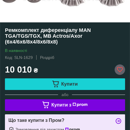
Ремкомплект диференціалу MAN
TGA/TGS/TGX, MB Actros/Axor
(6x4/6x6/8x4/8x6/8x8)
В наявності
Код: SLN-1629
Роздріб
10 010
₴
Купити
або
Купити з
Що таке купити з Пром?
Замовлення під захистом