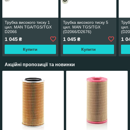
Трубка високого тиску 1
Трубка високого тиску 5
Труб
цил. MAN TGA/TGS/TGX
цил. MAN TGS/TGX
цил
D2066
(D2066/D2676)
(D20
1 045
1 045
1 0
₴
₴
Купити
Купити
Акційні пропозиції та новинки