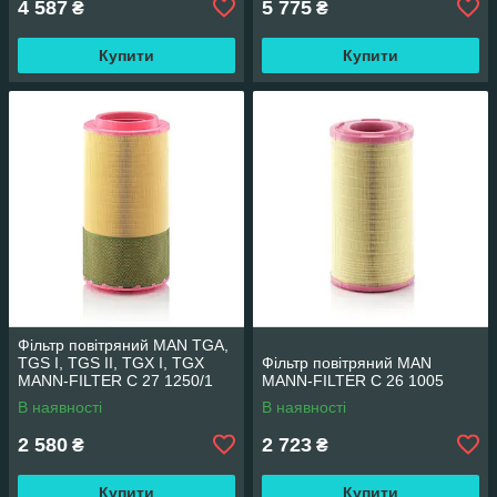
4 587
5 775
₴
₴
Купити
Купити
Фільтр повітряний MAN TGA,
TGS I, TGS II, TGX I, TGX
Фільтр повітряний MAN
MANN-FILTER C 27 1250/1
MANN-FILTER C 26 1005
В наявності
В наявності
2 580
2 723
₴
₴
Купити
Купити