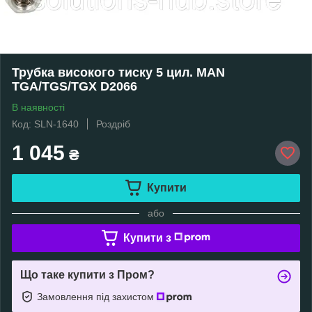
Трубка високого тиску 5 цил. MAN
TGA/TGS/TGX D2066
В наявності
Код: SLN-1640
Роздріб
1 045
₴
Купити
або
Купити з
Що таке купити з Пром?
Замовлення під захистом