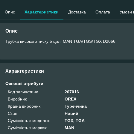
Опис
Характеристики
Доставка
Оплата
Умови 
Опис
Трубка високого тиску 5 цил. MAN TGA/TGS/TGX D2066
Характеристики
Основні атрибути
Код запчастини
207016
Виробник
OREX
Країна виробник
Туреччина
Стан
Новий
Сумісність з моделлю
TGX, TGA
Сумісність з маркою
MAN