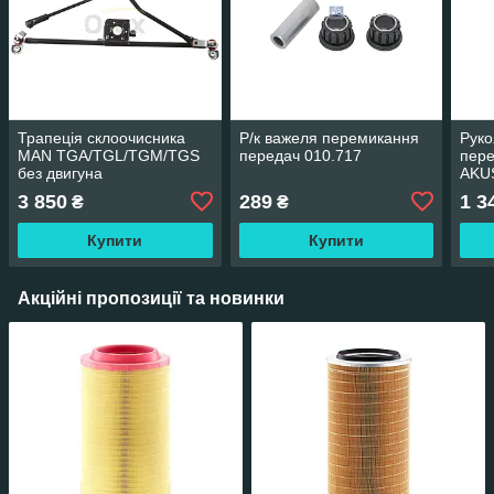
Трапеція склоочисника
Р/к важеля перемикання
Руко
MAN TGA/TGL/TGM/TGS
передач 010.717
пер
без двигуна
AKU
3 850
289
1 3
₴
₴
Купити
Купити
Акційні пропозиції та новинки