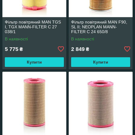
Фільтр повітряний MAN TGS
Фільтр повітряний MAN F90,
I, TGX MANN-FILTER C 27
SL II; NEOPLAN MANN-
038/1
FILTER C 24 650/8
В наявності
В наявності
5 775
2 849
₴
₴
Купити
Купити