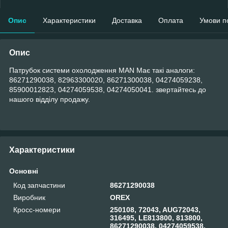
Опис
Характеристики
Доставка
Оплата
Умови п
Опис
Патрубок системи охолодження MAN Має такі аналоги:
86271290038, 82963300020, 86271300038, 04274059238,
85900012823, 04274059538, 04274050041. звертайтесь до
нашого відділу продажу.
Характеристики
Основні
Код запчастини
86271290038
Виробник
OREX
Кросс-номери
250108, 72043, AUG72043,
316495, LE813800, 813800,
86271290038, 04274059538,