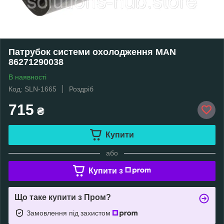
Патрубок системи охолодження MAN
86271290038
В наявності
Код: SLN-1665
Роздріб
715
₴
Купити
або
Купити з
Що таке купити з Пром?
Замовлення під захистом