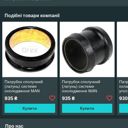
Подібні товари компанії
Патрубок сполучний
Патрубок сполучний
Патр
(латунь) системи
(латунь) системи
охла
охолодження MAN
охолодження MAN
угол
E/F2000, TGA/TGS/TGX
E/F2000, TGA/TGS/TGX
-40/
935
935
930
₴
₴
разр
рабо
Купити
Купити
МПа
Про нас