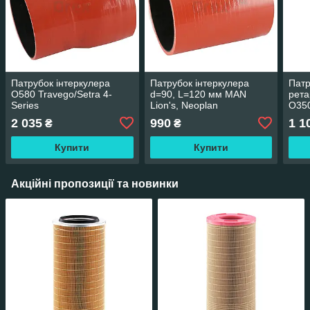
Патрубок інтеркулера
Патрубок інтеркулера
Патр
O580 Travego/Setra 4-
d=90, L=120 мм MAN
рета
Series
Lion's, Neoplan
O350
Trav
2 035
990
1 1
₴
₴
Купити
Купити
Акційні пропозиції та новинки