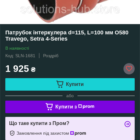
Патрубок інтеркулера d=115, L=100 мм O580
Travego, Setra 4-Series
В наявності
Код: SLN-1681
Роздріб
1 925
₴
Купити
або
Купити з
Що таке купити з Пром?
Замовлення під захистом