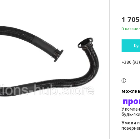
1 705
В наявнос
Ку
+380 (93
У компан
будь-яки
повернен