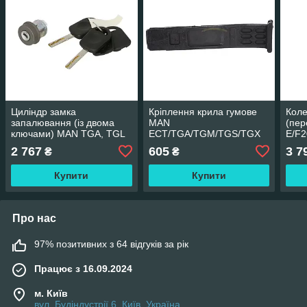
Циліндр замка
Кріплення крила гумове
Коле
запалювання (із двома
MAN
(пер
ключами) MAN TGA, TGL
ECT/TGA/TGM/TGS/TGX
E/F2
I, TGM I, TGS I, TGX
Lion
2 767
605
3 7
₴
₴
AKUSAN MAN-IS-005
Купити
Купити
Про нас
97% позитивних з 64 відгуків за рік
Працює з 16.09.2024
м. Київ
вул. Будіндустрії 6, Київ, Україна