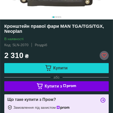
Кронштейн правої фари MAN TGA/TGS/TGX,
Neoplan
В наявності
Код: SLN-2070
Роздріб
2 310
₴
Купити
або
Купити з
Що таке купити з Пром?
Замовлення під захистом