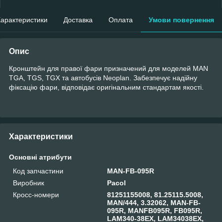
арактеристики
Доставка
Оплата
Умови повернення
Опис
Кронштейн для правої фари призначений для моделей MAN
TGA, TGS, TGX та автобусів Neoplan. Забезпечує надійну
фіксацію фари, відповідає оригінальним стандартам якості.
Характеристики
Основні атрибути
Код запчастини
MAN-FB-095R
Виробник
Pacol
Кросс-номери
81251155008, 81.25115.5008,
MAN/444, 3.32062, MAN-FB-
095R, MANFB095R, FB095R,
LAM340-38EX, LAM34038EX,