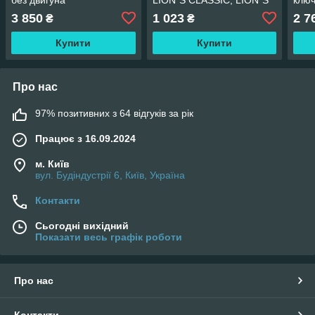
COACH, LION´S STAR,
I, T
3 850
1 023
2 7
₴
₴
TGA, TGL I, TGM I, TGS I,
AKU
TGX AKUSAN
Купити
Купити
Про нас
97% позитивних з 64 відгуків за рік
Працює з 16.09.2024
м. Київ
вул. Будіндустрії 6, Київ, Україна
Контакти
Сьогодні вихідний
Показати весь графік роботи
Про нас
Контакти