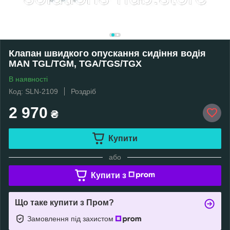
Клапан швидкого опускання сидіння водія
MAN TGL/TGM, TGA/TGS/TGX
В наявності
Код: SLN-2109
Роздріб
2 970
₴
Купити
або
Купити з
Що таке купити з Пром?
Замовлення під захистом