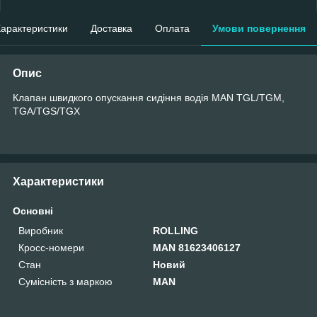
арактеристики
Доставка
Оплата
Умови повернення
Опис
Клапан швидкого опускання сидіння водія MAN TGL/TGM,
TGA/TGS/TGX
Характеристики
Основні
Виробник
ROLLING
Кросс-номери
MAN 81623406127
Стан
Новий
Сумісність з маркою
MAN