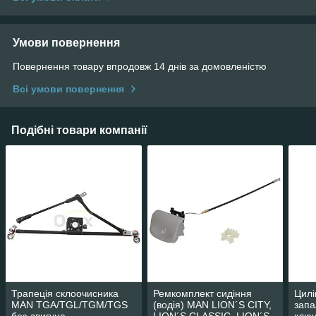
Умови повернення
Повернення товару впродовж 14 днів за домовленістю
Всі умови повернення
Подібні товари компанії
Трапеція склоочисника
Ремкомплект сидіння
Цилі
MAN TGA/TGL/TGM/TGS
(водія) MAN LION´S CITY,
запа
без двигуна
LION´S CLASSIC, LION´S
клю