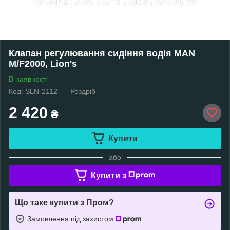
Клапан регулювання сидіння водія MAN
M/F2000, Lion's
В наявності
Код: SLN-2112
Роздріб
2 420
₴
Купити
або
Купити з
Що таке купити з Пром?
Замовлення під захистом