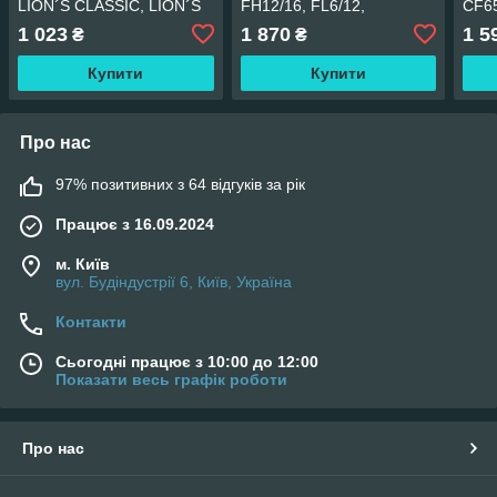
LION´S CLASSIC, LION´S
FH12/16, FL6/12,
CF65
COACH, LION´S STAR,
FM7/10/12, FLC
1 023
1 870
1 5
₴
₴
TGA, TGL I, TGM I, TGS I,
TGX AKUSAN
Купити
Купити
Про нас
97% позитивних з 64 відгуків за рік
Працює з 16.09.2024
м. Київ
вул. Будіндустрії 6, Київ, Україна
Контакти
Сьогодні працює з 10:00 до 12:00
Показати весь графік роботи
Про нас