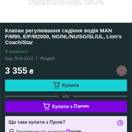
Клапан регулювання сидіння водія MAN
F/M90, E/F/M2000, NG/NL/NU/SG/SL/UL, Lion's
Coach/Star
В наявності
Код: SLN-2113
Роздріб
3 355
₴
Купити
або
Купити з
Що таке купити з Пром?
Замовлення під захистом