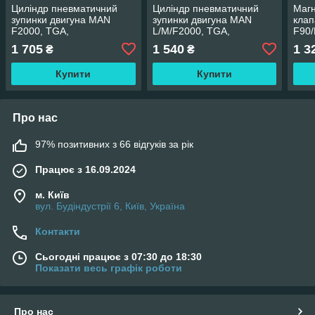
Циліндр пневматичний
Циліндр пневматичний
Магн
зупинки двигуна MAN
зупинки двигуна MAN
кла
F2000, TGA,
L/M/F2000, TGA,
F90
SU/NL/NG/NU/UL, Lion's,
SL/SU/NL/NG/UL/RH,
´S/
1 705
1 540
1 3
₴
₴
Neoplan
Lion's, Neoplan
Купити
Купити
Про нас
97% позитивних з 66 відгуків за рік
Працює з 16.09.2024
м. Київ
вул. Будіндустрії 6, Київ, Україна
Контакти
Сьогодні працює з 07:30 до 18:30
Показати весь графік роботи
Про нас