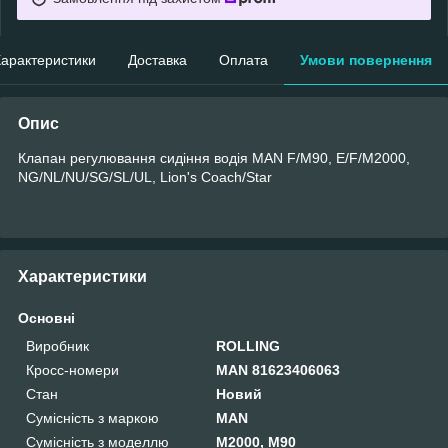
арактеристики
Доставка
Оплата
Умови повернення
Опис
Клапан регулювання сидіння водія MAN F/M90, E/F/M2000,
NG/NL/NU/SG/SL/UL, Lion's Coach/Star
Характеристики
Основні
Виробник
ROLLING
Кросс-номери
MAN 81623406063
Стан
Новий
Сумісність з маркою
MAN
Сумісність з моделлю
M2000, M90