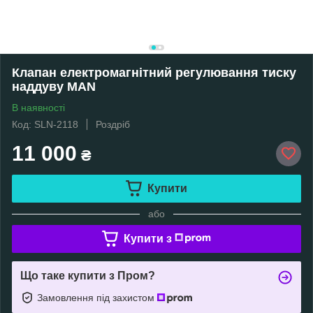
Клапан електромагнітний регулювання тиску
наддуву MAN
В наявності
Код: SLN-2118
Роздріб
11 000
₴
Купити
або
Купити з
Що таке купити з Пром?
Замовлення під захистом