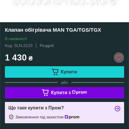
Клапан обігрівача MAN TGA/TGS/TGX
В наявності
Код: SLN-2120
Роздріб
1 430
₴
Купити
або
Купити з
Що таке купити з Пром?
Замовлення під захистом