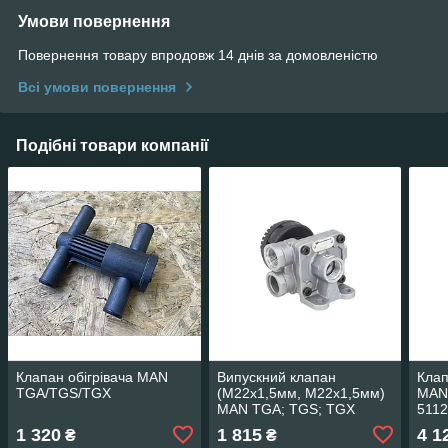
Умови повернення
Повернення товару впродовж 14 днів за домовленістю
Всі умови повернення
Подібні товари компанії
Клапан обігрівача MAN
Випускний клапан
Кла
TGA/TGS/TGX
(M22x1,5мм, M22x1,5мм)
MAN
MAN TGA; TGS; TGX
511
PNEUMATICS PN-10533
1 320
1 815
4 1
₴
₴