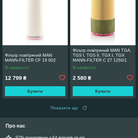
Фільтр повітряний MAN TGA,
Фільтр повітряний MAN
TGS I, TGS II, TGX I, TGX
MANN-FILTER CF 19 002
MANN-FILTER C 27 1250/1
В наявності
В наявності
12 799
2 580
₴
₴
Купити
Купити
Показати ще
Про нас
97% позитивних з 64 відгуків за рік