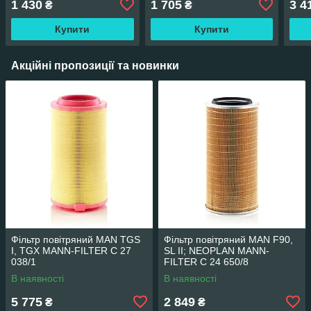
1 430
1 705
3 4
₴
₴
(RIDER) RD270P
Купити
Купити
Акційні пропозиції та новинки
Фільтр повітряний MAN TGS
Фільтр повітряний MAN F90,
I, TGX MANN-FILTER C 27
SL II; NEOPLAN MANN-
038/1
FILTER C 24 650/8
В наявності
В наявності
5 775
2 849
₴
₴