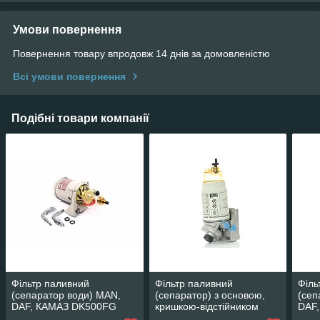
Умови повернення
Повернення товару впродовж 14 днів за домовленістю
Всі умови повернення
Подібні товари компанії
Фільтр паливний
Фільтр паливний
Філь
(сепаратор води) MAN,
(сепаратор) з основою,
(сеп
DAF, КАМАЗ DK500FG
кришкою-відстійником
DAF,
(270л/год) (без обігрівача)
RD1