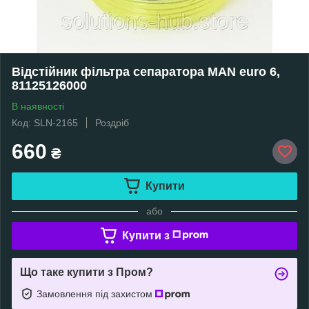
Відстійник фільтра сепаратора MAN euro 6,
81125126000
В наявності
Код: SLN-2165
Роздріб
660
₴
Купити
або
Купити з
Що таке купити з Пром?
Замовлення під захистом