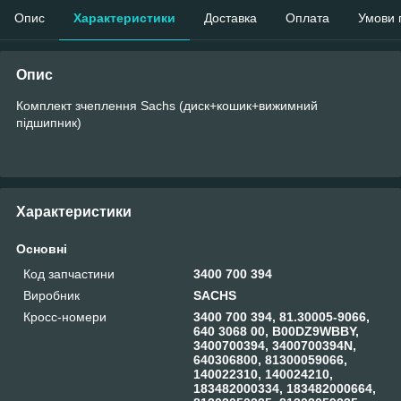
Опис
Характеристики
Доставка
Оплата
Умови 
Опис
Комплект зчеплення Sachs (диск+кошик+вижимний
підшипник)
Характеристики
Основні
Код запчастини
3400 700 394
Виробник
SACHS
Кросс-номери
3400 700 394, 81.30005-9066,
640 3068 00, B00DZ9WBBY,
3400700394, 3400700394N,
640306800, 81300059066,
140022310, 140024210,
183482000334, 183482000664,