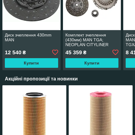
Диск зчеплення 430mm
Комплект зчеплення
Диск
MAN
(430мм) MAN TGA;
MAN
NEOPLAN CITYLINER
TGX
12 540
45 359
8 4
₴
₴
Купити
Купити
Акційні пропозиції та новинки