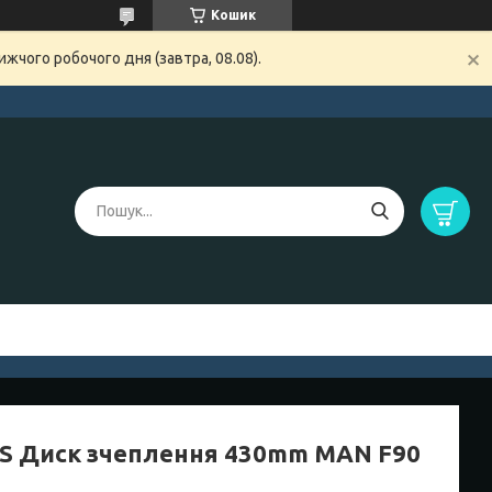
Кошик
жчого робочого дня (завтра, 08.08).
S Диск зчеплення 430mm MAN F90