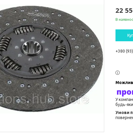
22 55
В наявнос
Ку
+380 (93
У компан
будь-яки
повернен