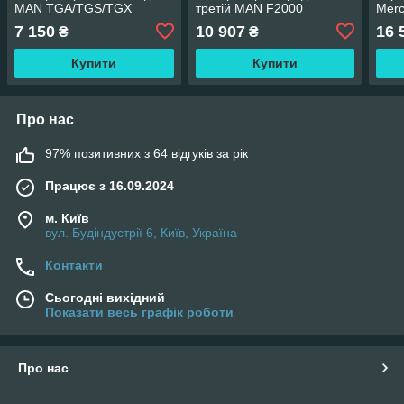
MAN TGA/TGS/TGX
третій MAN F2000
Merc
7 150
10 907
16 
₴
₴
Купити
Купити
Про нас
97% позитивних з 64 відгуків за рік
Працює з 16.09.2024
м. Київ
вул. Будіндустрії 6, Київ, Україна
Контакти
Сьогодні вихідний
Показати весь графік роботи
Про нас