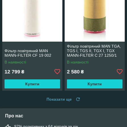
Фільтр повітряний MAN TGA,
Фільтр повітряний MAN
TGS I, TGS II, TGX I, TGX
MANN-FILTER CF 19 002
MANN-FILTER C 27 1250/1
В наявності
В наявності
12 799
2 580
₴
₴
Купити
Купити
Показати ще
Про нас
97% позитивних з 64 відгуків за рік