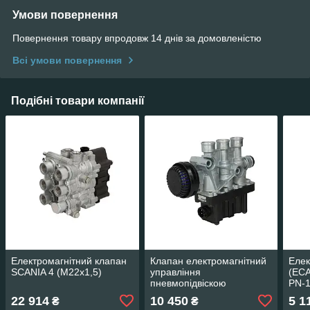
Умови повернення
Повернення товару впродовж 14 днів за домовленістю
Всі умови повернення
Подібні товари компанії
Електромагнітний клапан
Клапан електромагнітний
Елек
SCANIA 4 (M22x1,5)
управління
(EC
пневмопідвіскою
PN-
22 914
10 450
5 1
₴
₴