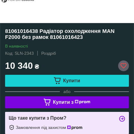
81061016438 Радіатор охолодження MAN
F2000 без рамок 81061016423
В наявності
Код: SLN-2343
Роздріб
10 340
₴
Купити
або
Купити з
Що таке купити з Пром?
Замовлення під захистом