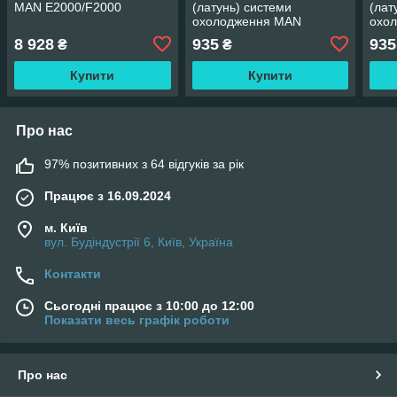
MAN E2000/F2000
(латунь) системи
(лат
охолодження MAN
охо
E/F2000, TGA/TGS/TGX
E/F
8 928
935
935
₴
₴
Купити
Купити
Про нас
97% позитивних з 64 відгуків за рік
Працює з 16.09.2024
м. Київ
вул. Будіндустрії 6, Київ, Україна
Контакти
Сьогодні працює з 10:00 до 12:00
Показати весь графік роботи
Про нас