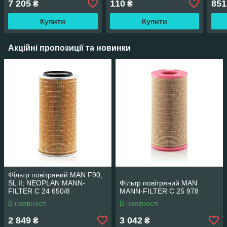
7 205
110
851
₴
₴
72943002S
Купити
Купити
Акційні пропозиції та новинки
Фільтр повітряний MAN F90,
SL II; NEOPLAN MANN-
Фільтр повітряний MAN
FILTER C 24 650/8
MANN-FILTER C 25 978
В наявності
В наявності
2 849
3 042
₴
₴