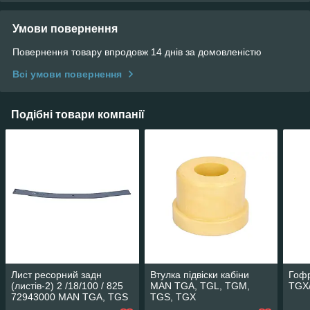
Умови повернення
Повернення товару впродовж 14 днів за домовленістю
Всі умови повернення
Подібні товари компанії
Лист ресорний задн
Втулка підвіски кабіни
Гоф
(листів-2) 2 /18/100 / 825
MAN TGA, TGL, TGM,
TGX
72943000 MAN TGA, TGS
TGS, TGX
I, TGX SCHOMACKER