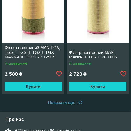
Фільтр повітряний MAN TGA,
TGS I, TGS II, TGX I, TGX
Фільтр повітряний MAN
MANN-FILTER C 27 1250/1
MANN-FILTER C 26 1005
В наявності
В наявності
2 580
2 723
₴
₴
Купити
Купити
Показати ще
Про нас
97% позитивних з 64 відгуків за рік