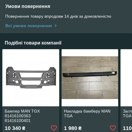
Умови повернення
Повернення товару впродовж 14 днів за домовленістю
Всі умови повернення
Подібні товари компанії
Бампер MAN TGX
Накладка бамберу MAN
Заг
81416100363
TGA
TGA
81416100401
81416100402
10 340
1 980
110
₴
₴