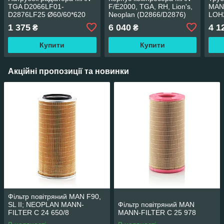
TGA D2066LF01-
F/E2000, TGA, RH, Lion's,
MAN,
D2876LF25 Ø60/60*620
Neoplan (D2866/D2876)
LOH
мм частина нижн.
LOH
1 375
6 040
4 1
₴
₴
Купити
Купити
Акційні пропозиції та новинки
Фільтр повітряний MAN F90,
SL II; NEOPLAN MANN-
Фільтр повітряний MAN
FILTER C 24 650/8
MANN-FILTER C 25 978