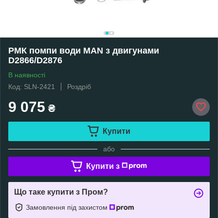
РМК помпи води MAN з двигунами
D2866/D2876
В наявності
Код: SLN-2421
Роздріб
9 075
₴
Купити
або
Купити з
Що таке купити з Пром?
Замовлення під захистом