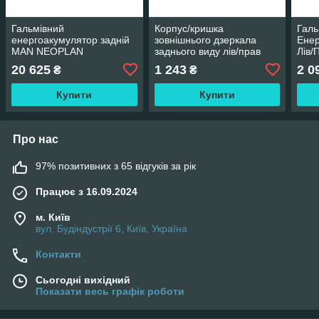
Гальмівний
Корпус/кришка
Галь
енергоакумулятор задній
зовнішнього дзеркала
Енер
MAN NEOPLAN
заднього виду лів/прав
Лів/
MAN TGS AKUSAN MAN-
75M
20 625
1 243
2 0
₴
₴
MR-037
Бара
06.
Купити
Купити
Про нас
97% позитивних з 65 відгуків за рік
Працює з 16.09.2024
м. Київ
вул. Будіндустрії 6, Київ, Україна
Контакти
Сьогодні вихідний
Показати весь графік роботи