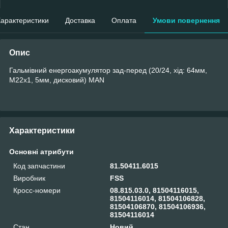
арактеристики
Доставка
Оплата
Умови повернення
Опис
Гальмівний енергоакумулятор зад-перед (20/24, хід: 64мм,
M22x1, 5мм, дисковий) MAN
Характеристики
Основні атрибути
Код запчастини
81.50411.6015
Виробник
FSS
Кросс-номери
08.815.03.0, 81504116015,
81504116014, 81504106828,
81504106870, 81504106936,
81504116014
Стан
Новий