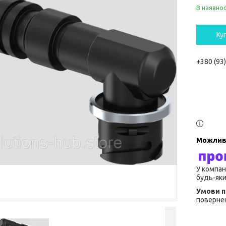
В наявнос
Ку
+380 (93
У компан
будь-яки
повернен