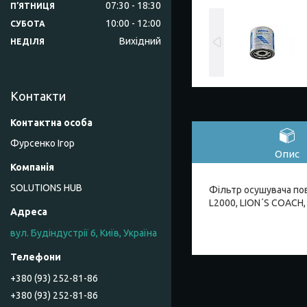
07:30
18:30
ПʼЯТНИЦЯ
10:00
12:00
СУБОТА
Вихідний
НЕДІЛЯ
Контакти
Фурсенко Ігор
Опис
SOLUTIONS HUB
Фільтр осушувача пов
L2000, LION´S COACH, 
вул. Будіндустрії 6, Київ, Україна
+380 (93) 252-81-86
+380 (93) 252-81-86