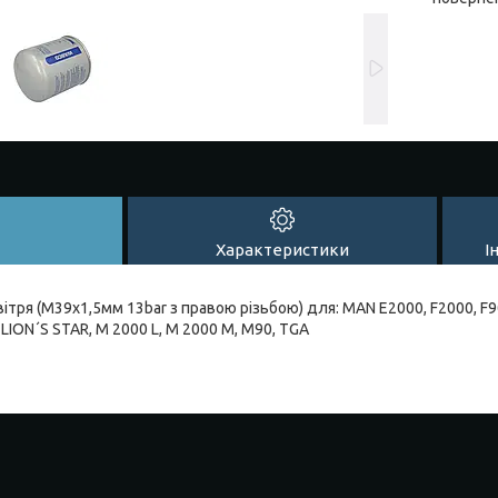
Характеристики
І
ітря (M39x1,5мм 13bar з правою різьбою) для: MAN E2000, F2000, F9
LION´S STAR, M 2000 L, M 2000 M, M90, TGA