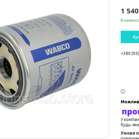
1 540
В наявнос
Ку
+380 (93
У компан
будь-яки
повернен