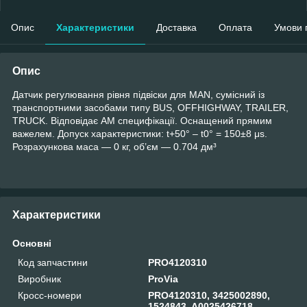
Опис
Характеристики
Доставка
Оплата
Умови 
Опис
Датчик регулювання рівня підвіски для MAN, сумісний із
транспортними засобами типу BUS, OFFHIGHWAY, TRAILER,
TRUCK. Відповідає AM специфікації. Оснащений прямим
важелем. Допуск характеристики: t+50° – t0° = 150±8 μs.
Розрахункова маса — 0 кг, об’єм — 0.704 дм³
Характеристики
Основні
Код запчастини
PRO4120310
Виробник
ProVia
Кросс-номери
PRO4120310, 3425002890,
1524843, A0025426718,