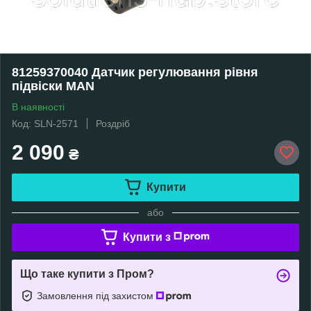
81259370040 Датчик регулювання рівня
підвіски MAN
В наявності
Код: SLN-2571
Роздріб
2 090
₴
Купити
або
Купити з
Що таке купити з Пром?
Замовлення під захистом