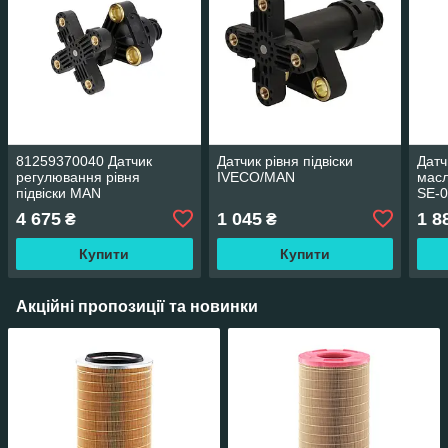
81259370040 Датчик
Датчик рівня підвіски
Датч
регулювання рівня
IVECO/MAN
мас
підвіски MAN
SE-
4 675
1 045
1 8
₴
₴
Купити
Купити
Акційні пропозиції та новинки