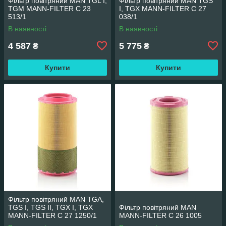
Фільтр повітряний MAN TGL I,
Фільтр повітряний MAN TGS
TGM MANN-FILTER C 23
I, TGX MANN-FILTER C 27
513/1
038/1
В наявності
В наявності
4 587
5 775
₴
₴
Купити
Купити
Фільтр повітряний MAN TGA,
TGS I, TGS II, TGX I, TGX
Фільтр повітряний MAN
MANN-FILTER C 27 1250/1
MANN-FILTER C 26 1005