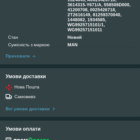
3614315-Y671/A, 558508D000,
41200708, 0025426718,
2T2616149, 81259370040,
1448082, 1934585,
WG9925715101/1,
WG99257151011
Стан
Новий
Сумісність з маркою
MAN
Приховати
Умови доставки
Нова Пошта
Самовивіз
Всі умови доставки
Умови оплати