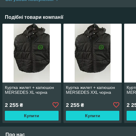
Подібні товари компанії
Куртка жилет + капюшон
Куртка жилет + капюшон
Курт
MERSEDES XL чорна
MERSEDES XXL чорна
MER
2 255
2 255
2 2
₴
₴
Купити
Купити
Про нас